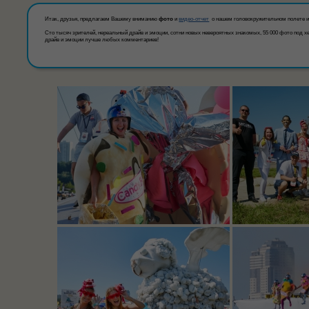
Итак, друзья, предлагаем Вашему вниманию
фото
и
видео-отчет
о нашем головокружительном полете и
Сто тысяч зрителей, нереальный драйв и эмоции, сотни новых невероятных знакомых, 55 000 фото под хеш
драйв и эмоции лучше любых комментариев!